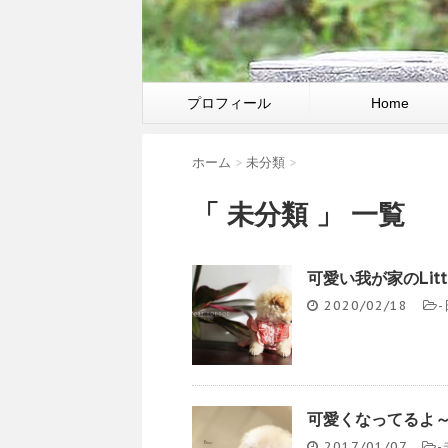
プロフィール
Home
ホーム
>
未分類
>
「 未分類 」 一覧
可愛い我が家のLit
2020/02/18
-
可愛くなってるよ～
2017/01/07
-