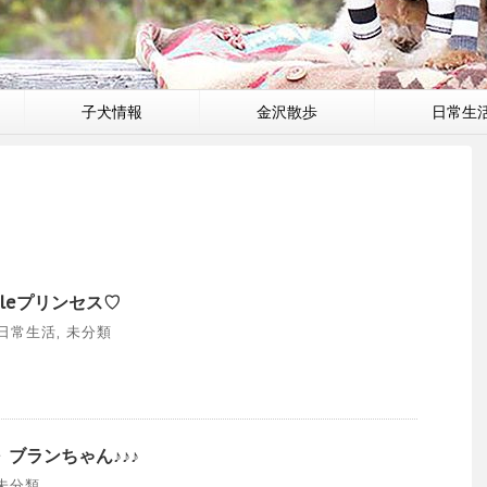
子犬情報
金沢散歩
日常生
tleプリンセス♡
日常生活
,
未分類
 ブランちゃん♪♪♪
未分類