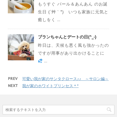
もうすぐ パール＆あんあん のお誕
生日 (´艸｀*) いつも家族に元気と
癒しをく ...
ブランちゃんとデートの日(^_-)
昨日は、天候も悪く風も強かったの
ですが用事があり出かけることに
...
PREV
可愛い我が家のサンタクロース♪♪ ～サロン編～
NEXT
我が家のホワイトプリンセス＊*