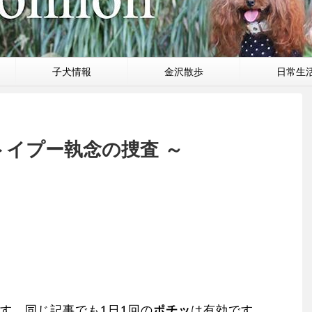
子犬情報
金沢散歩
日常生
トイプー執念の捜査 ～
す。同じ記事でも1日1回の
ポチッ
は有効です。