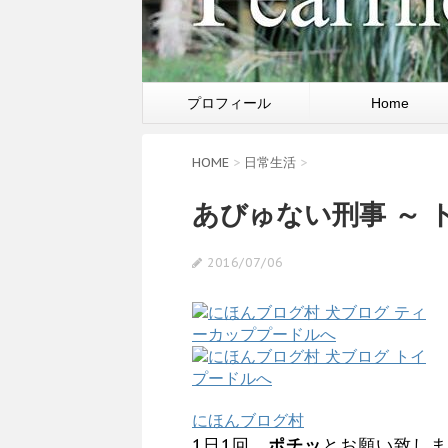
プロフィール
Home
HOME
>
日常生活
>
あびゅない刑事 ～ 
2016/07/06
にほんブログ村
1日1回、
ポチッ
とお願い致しま