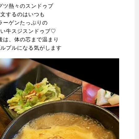
グツ熱々のスンドゥブ
注文するのはいつも
ラーゲンたっぷりの
かい牛スジスンドゥブ♡
後は、体の芯まで温まり
プルプルになる気がします