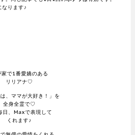
になります♪
が家で1番愛嬌のある
リリアナ♡
ちは、ママが大好き！」を
全身全霊で♡
毎日、Maxで表現して
くれます♪
気で無償の愛情をくれる