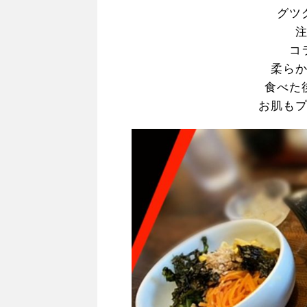
グツ
コ
柔ら
食べた
お肌も