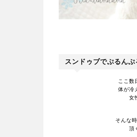
スンドゥブでぷるんぷ
ここ数
体が冷
女
そんな
頂