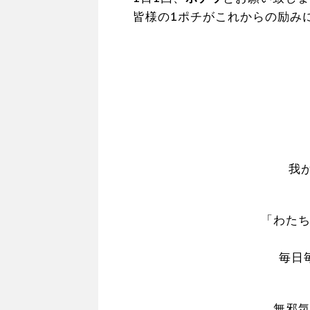
皆様の1ポチがこれからの励み
我
「わた
毎日
無邪