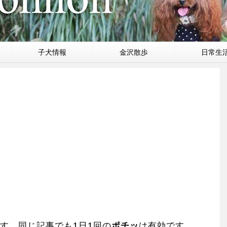
子犬情報
金沢散歩
日常生
す。同じ記事でも1日1回の
ポチッ
は有効です。