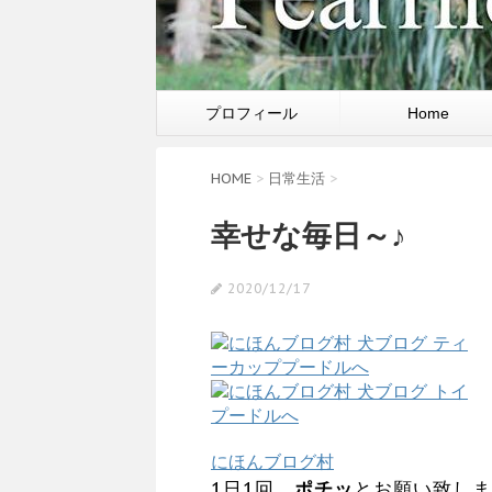
プロフィール
Home
HOME
>
日常生活
>
幸せな毎日～♪
2020/12/17
にほんブログ村
1日1回、
ポチッ
とお願い致しま