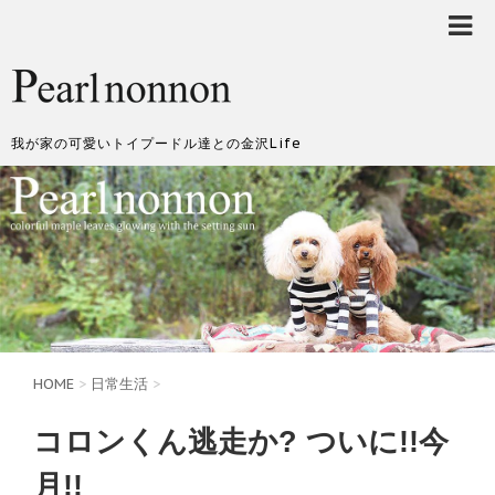
我が家の可愛いトイプードル達との金沢Life
HOME
>
日常生活
>
コロンくん逃走か? ついに!!今
月!!