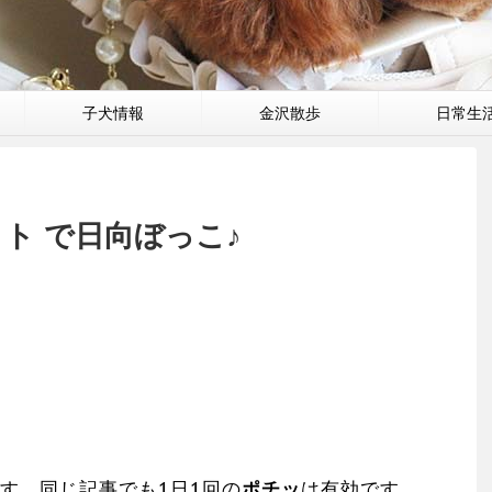
子犬情報
金沢散歩
日常生
ト で日向ぼっこ♪
す。同じ記事でも1日1回の
ポチッ
は有効です。