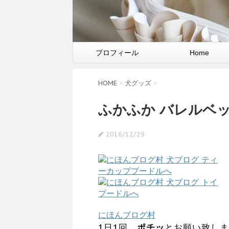
プロフィール
Home
HOME
>
犬グッズ
>
ふかふか バレルベッ
2016/12/29
にほんブログ村
1日1回、
ポチッ
とお願い致しま