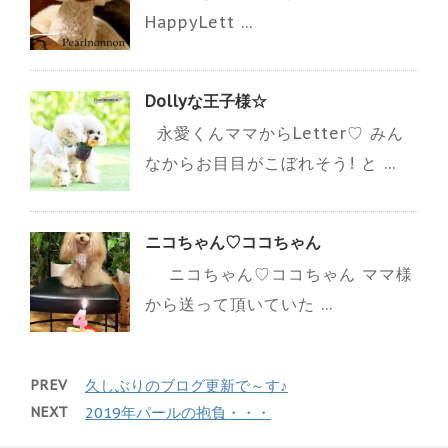
HappyLett ...
Dollyな王子様☆
永愛くんママからLetter♡ みん
なからお目目がこぼれそう! と ...
ニコちゃん♡ココちゃん
ニコちゃん♡ココちゃん ママ様
から送って頂いていた ...
PREV
久しぶりのブログ更新で～す♪
NEXT
2019年パールの抱負・・・