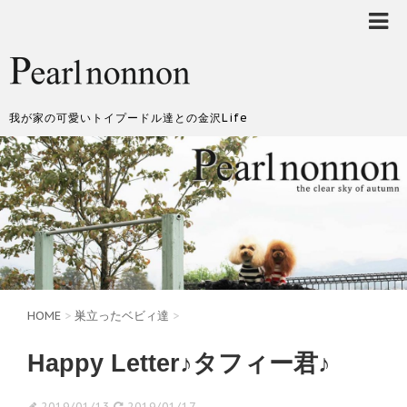
我が家の可愛いトイプードル達との金沢Life
HOME
>
巣立ったベビィ達
>
Happy Letter♪タフィー君♪
2019/01/13
2019/01/17