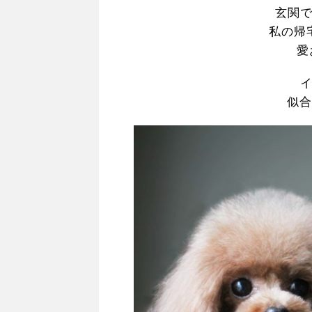
玄関
私の帰
愛
似合