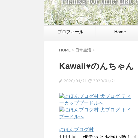
プロフィール
Home
HOME
>
日常生活
>
Kawaii♥のんちゃん
2020/04/21
2020/04/21
にほんブログ村
1日1回、
ポチッ
とお願い致しま