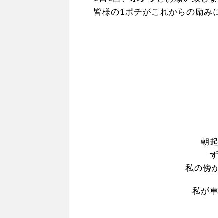
皆様の1ポチがこれからの励み
朝
私の傍
私が