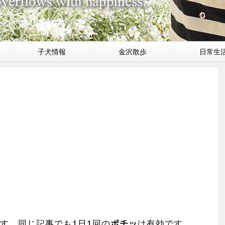
子犬情報
金沢散歩
日常生
す。同じ記事でも1日1回の
ポチッ
は有効です。