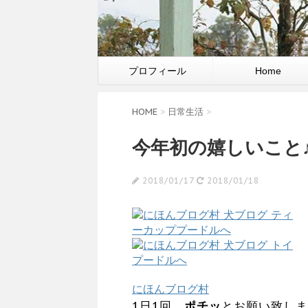
プロフィール
Home
HOME
>
日常生活
>
今年初の嬉しいこと♪
2018/01/17
2018/01/18
にほんブログ村
1日1回、
ポチッ
とお願い致しま