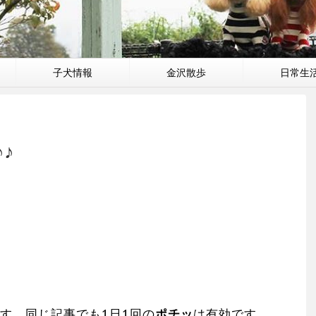
子犬情報
金沢散歩
日常生
♪
す。同じ記事でも1日1回の
ポチッ
は有効です。